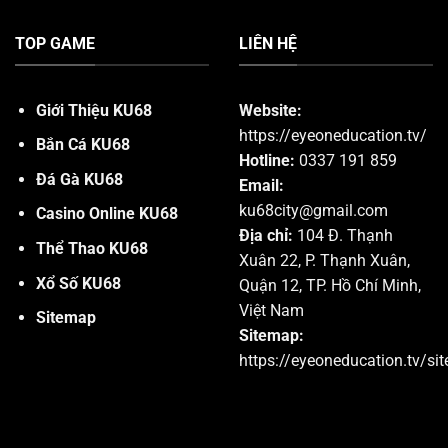
TOP GAME
LIÊN HỆ
Giới Thiệu KU68
Website:
https://eyeoneducation.tv/
Bắn Cá KU68
Hotline:
0337 191 859
Đá Gà KU68
Email:
ku68city@gmail.com
Casino Online KU68
Địa chỉ:
104 Đ. Thạnh
Thể Thao KU68
Xuân 22, P. Thạnh Xuân,
Xổ Số KU68
Quận 12, TP. Hồ Chí Minh,
Việt Nam
Sitemap
Sitemap:
https://eyeoneducation.tv/si